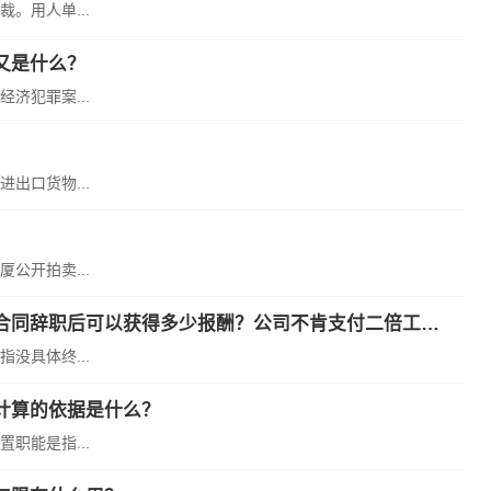
。用人单...
又是什么？
济犯罪案...
出口货物...
公开拍卖...
无固定期限劳动合同是什么意思？员工没签劳动合同辞职后可以获得多少报酬？​公司不肯支付二倍工资，如何仲裁？
没具体终...
计算的依据是什么？
职能是指...