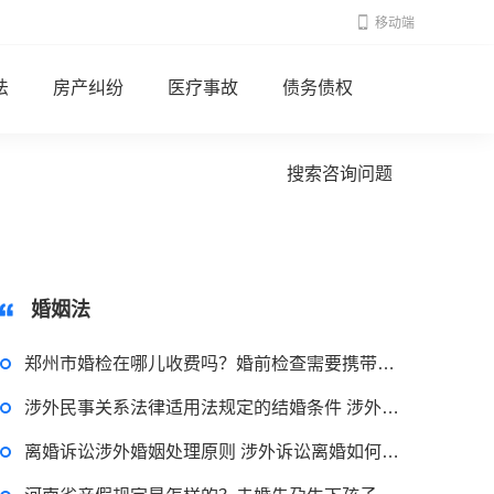
移动端
法
房产纠纷
医疗事故
债务债权
搜索咨询问题
婚姻法
郑州市婚检在哪儿收费吗？婚前检查需要携带什么资料、检查哪些项目？
涉外民事关系法律适用法规定的结婚条件 涉外结婚证办理程序是什么？
离婚诉讼涉外婚姻处理原则 涉外诉讼离婚如何处理？涉外离婚的管辖权