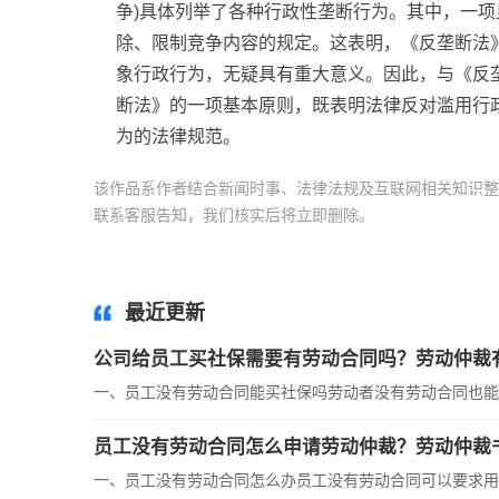
争)具体列举了各种行政
性
垄断行为。其中，一项
除、限制竞争内容的规定。这表明，《反垄断法
象行政行为，无疑具有重大意义。因此，与《反
断法》的一项基本原则，既表明法律反对滥用行
为的法律规范。
该作品系作者结合新闻时事、法律法规及互联网相关知识整
联系客服告知，我们核实后将立即删除。
标签：
反垄断法
为的原则
最近更新
公司给员工买社保需要有劳动合同吗？劳动仲裁
一、员工没有劳动合同能买社保吗劳动者没有劳动合同也能买
员工没有劳动合同怎么申请劳动仲裁？劳动仲裁
一、员工没有劳动合同怎么办员工没有劳动合同可以要求用人