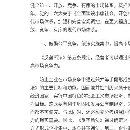
健全统一、开放、竞争、有序的市场体系。概括为
年，党的十六大关于《全面建设小康社会，开创
代市场体系，加强和完善宏观调控，在更大程度
放、竞争、有序的现代市场体系。
二、鼓励公
平
竞争，依法实施集中，提高市
《反垄断法》第五条规定，经营者可以通过
高市场竞争力。
防止企业在市场竞争中通过兼并等手段形成
法》的主要目标和功能，因而兼并控制历来属于
经济
国家
，实行
中国特色
的
社会主义
市场经济，
为目标。这既要有利于巩固和发展公有制经济，
面都不可偏废。与此同时，还必须充分考虑我国
力的现实需要。因此，《反垄断法》通过确定这
方式形成企业集中，本身并不违法。第二，企业