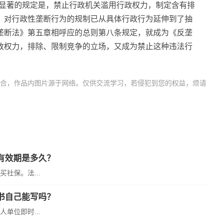
显著的规定是，禁止行政机关滥用行政权力，制定含有排
》对行政
性
垄断行为的规制已从具体行政行为延伸到了抽
垄断法》第五章相呼应的总则第八条规定，就成为《反垄
政权力，排除、限制竞争的立场，又成为禁止这种违法行
合，作品内图片源于网络。仅供交流学习，若侵犯到您的权益，烦请
的基本原则
鼓励公平竞争
提高市场竞争力
禁止违法实施限制竞争行
有效期是多久？
社保。法...
书自己能写吗？
单位即时...