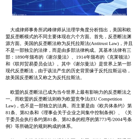
大成律师事务所武峰律师从法理学角度分析指出，美国和欧
盟反垄断模式的不同主要体现在六个方面。首先，反垄断法渊
源方面。美国的反垄断法称为反托拉斯法(Antitrust Law)，并且
不是一部
独立
的法律，而是由多部法律构成。其基本法律有三
部：1890年颁布的《谢尔曼法》、1914年颁布的《克莱顿法》
和《联邦贸易委员会法》。其中《谢尔曼法》是世界上第一部
现代反垄断法，由于该法产生的历史背景缘于反托拉斯运动，
故美国反垄断法又称之为反托拉斯法。
欧盟的反垄断法已成为当今世界上最有影响力的反垄断法之
一。而欧盟的反垄断法则称为欧盟竞争法(EU Competition
Law)，也不是一部
独立
的法典。而主要是由《欧共体条约》第
81条、第82条和《理事会关于企业之间集中控制条例》、《关
于委员会执行条约第81条、第82条的程序的第773号/2004号条
例》等所确定的规则构成的体系。