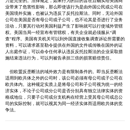
力是完全的。法律规定，如果行为的目的旨在且确实给美国商
业带来了危害
性
影响，那么即使该行为是由外国公民或公司在
美国境外实施，也被认为违反了反托拉斯法。同时，无论外国
公司在美国是否有母公司或子公司，也不论其是否进行了业务
活动，只要其行动对美国利益产生了影响就可以行使域外管辖
权。美国当局一经宣布有管辖权，有关企业就必须服从“调
查”程序。美国有关机关可以到外国直接收集调查诉讼所需要的
资料，可以请求甚至勒令提供在外国的文件或传唤在国外的证
人出庭作证，可以命令任何承认违反反托拉斯法的企业采取措
施结束违法行为，可以判被告承担三倍的损害赔偿责任。
但欧盟反垄断法的域外效力是有限制条件的。即当反垄断法
适用到欧共体之外的公司时，该公司必须有母公司或子公司在
欧共体内。这种规定实质上是将母公司和子公司视为统一的经
济实体，不论子公司或分公司是否分别具有
独立
法律实体的资
格或地位，只要子公司或分支机构在经营上受其母公司或总公
司的实际控制，就可以视其为同一经济实体而适用欧共体的竞
争法。