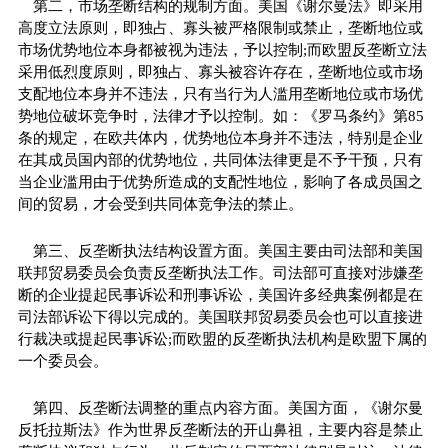
第二，市场垄断结构的规制方面。美国《谢尔曼法》即采用
高度立法原则，即独占、寡头被严格限制或禁止，垄断地位或
市场优势地位本身都被视为违法，予以控制;而欧盟反垄断立法
采用低烈度原则，即独占、寡头被容许存在，垄断地位或市场
支配地位本身并不违法，只有当行为人滥用垄断地位或市场优
势地位破坏竞争时，法律才予以控制。如：《罗马条约》第85
条的规定，在欧共体内，优势地位本身并不违法，特别是企业
在其成员国内部的优势地位，共同体法律更是不予干预，只有
当企业滥用由于优势所造成的支配
性
地位，影响了各成员国之
间的贸易，才会受到共同体竞争法的禁止。
第三、反垄断执法结构设置方面。美国主要由司法部和美国
联邦贸易委员会负责反垄断执法工作。司法部可直接对涉嫌垄
断的企业提起民事诉讼和刑事诉讼，美国许多经典案例都是在
司法部诉讼下得以完成的。美国联邦贸易委员会也可以直接进
行裁决或提起民事诉讼;而欧盟的反垄断执法机构是欧盟下属的
一个委员会。
第四、反垄断法调整的重点内容方面。美国方面，《谢尔曼
反托拉斯法》作为世界反垄断法的开山鼻祖，主要内容是禁止