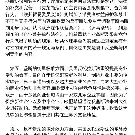
垄断协议和独占行为，此后制定的另两部法律则是对这一法律
的补充和完善。《克莱顿法》的主要内容是限制集中、合并等
行为。《联邦贸易委员会法》则增加了消费者权益保护和禁止
不正当竞争行为等内容;而欧盟的反垄断法侧重于调整垄断与限
制竞争行为。从《欧洲煤钢联营条约》、《罗马条约》，到新
颁布的《企业兼并单行法令》，均着重就企业垄断及限制竞争
行为做出了明确的规定。欧共体理事会为实施这些规定而有针
对
性
的颁布的若干规定与条例，自然也主要是属于反垄断与限
制竞争的内容。
第五、垄断的衡量标准方面。美国反托拉斯法重视提高商业
活动的效率，目的在于确保消费者的利益。制约对象主要为企
业联合、私下串通压价以及超大型企业的合并，而对大型企业
的商业行为则非常宽容;而欧盟重视的是竞争环境是否公
平
。在
欧洲，由于多数商业领域均由一家或几家企业掌握，因此为了
保护新生企业以及中小企业，欧盟希望通过反垄断法来对大企
业进行制约。武峰律师表示，也正是基于这种标准，欧盟认为
微软的捆绑销售属于滥用其在业界的支配地位。
第六、反垄断法的域外效力方面。美国反托拉斯法的域外效